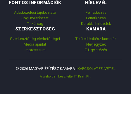
FONTOS INFORMÁCIÓK
HÍRLEVÉL
Adatkezelési tájékoztató
Feliratkozás
Jogi nyilatkozat
Leiratkozás
Titkárság
Korábbi hírlevelek
SZERKESZTŐSÉG
KAMARA
Szerkesztőség elérhetőségei
Területi építész kamarák
Média ajánlat
Névjegyzék
Impresszum
E-Ügyintézés
© 2026 MAGYAR ÉPÍTÉSZ KAMARA |
KAPCSOLATFELVÉTEL
A weboldalt készítette: IT Kraft Kft.