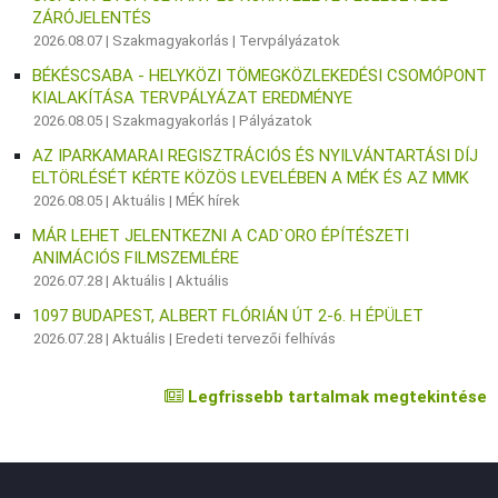
ZÁRÓJELENTÉS
2026.08.07 |
Szakmagyakorlás
|
Tervpályázatok
BÉKÉSCSABA - HELYKÖZI TÖMEGKÖZLEKEDÉSI CSOMÓPONT
KIALAKÍTÁSA TERVPÁLYÁZAT EREDMÉNYE
2026.08.05 |
Szakmagyakorlás
|
Pályázatok
AZ IPARKAMARAI REGISZTRÁCIÓS ÉS NYILVÁNTARTÁSI DÍJ
ELTÖRLÉSÉT KÉRTE KÖZÖS LEVELÉBEN A MÉK ÉS AZ MMK
2026.08.05 |
Aktuális
|
MÉK hírek
MÁR LEHET JELENTKEZNI A CAD`ORO ÉPÍTÉSZETI
ANIMÁCIÓS FILMSZEMLÉRE
2026.07.28 |
Aktuális
|
Aktuális
1097 BUDAPEST, ALBERT FLÓRIÁN ÚT 2-6. H ÉPÜLET
2026.07.28 |
Aktuális
|
Eredeti tervezői felhívás
Legfrissebb tartalmak megtekintése