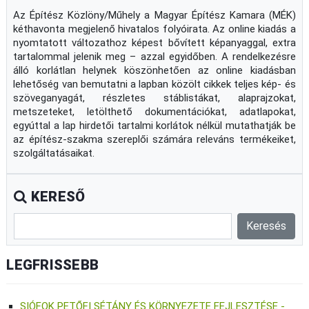
Az Építész Közlöny/Műhely a Magyar Építész Kamara (MÉK)
kéthavonta megjelenő hivatalos folyóirata. Az online kiadás a
nyomtatott változathoz képest bővített képanyaggal, extra
tartalommal jelenik meg – azzal egyidőben. A rendelkezésre
álló korlátlan helynek köszönhetően az online kiadásban
lehetőség van bemutatni a lapban közölt cikkek teljes kép- és
szöveganyagát, részletes stáblistákat, alaprajzokat,
metszeteket, letölthető dokumentációkat, adatlapokat,
egyúttal a lap hirdetői tartalmi korlátok nélkül mutathatják be
az építész-szakma szereplői számára releváns termékeiket,
szolgáltatásaikat.
KERESŐ
LEGFRISSEBB
SIÓFOK PETŐFI SÉTÁNY ÉS KÖRNYEZETE FEJLESZTÉSE -