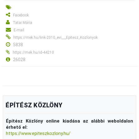
Facebook
Tatai Mária
E-mail
https://mek.hu/link-2010_evi___Epitesz_Kozlonyok
5838
https://mek.hu/id-44210
26028
ÉPÍTÉSZ KÖZLÖNY
Építész Közlöny online kiadása az alábbi weboldalon
érhető el:
https://www.epiteszkozlony.hu/