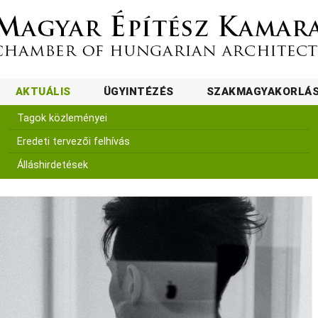
AKTUÁLIS
ÜGYINTÉZÉS
SZAKMAGYAKORLÁ
Tagok közleményei
Eredeti tervezői felhívás
Álláshirdetések