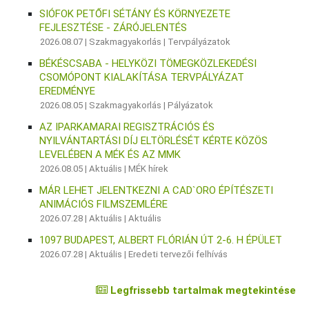
SIÓFOK PETŐFI SÉTÁNY ÉS KÖRNYEZETE
FEJLESZTÉSE - ZÁRÓJELENTÉS
2026.08.07 |
Szakmagyakorlás
|
Tervpályázatok
BÉKÉSCSABA - HELYKÖZI TÖMEGKÖZLEKEDÉSI
CSOMÓPONT KIALAKÍTÁSA TERVPÁLYÁZAT
EREDMÉNYE
2026.08.05 |
Szakmagyakorlás
|
Pályázatok
AZ IPARKAMARAI REGISZTRÁCIÓS ÉS
NYILVÁNTARTÁSI DÍJ ELTÖRLÉSÉT KÉRTE KÖZÖS
LEVELÉBEN A MÉK ÉS AZ MMK
2026.08.05 |
Aktuális
|
MÉK hírek
MÁR LEHET JELENTKEZNI A CAD`ORO ÉPÍTÉSZETI
ANIMÁCIÓS FILMSZEMLÉRE
2026.07.28 |
Aktuális
|
Aktuális
1097 BUDAPEST, ALBERT FLÓRIÁN ÚT 2-6. H ÉPÜLET
2026.07.28 |
Aktuális
|
Eredeti tervezői felhívás
Legfrissebb tartalmak megtekintése