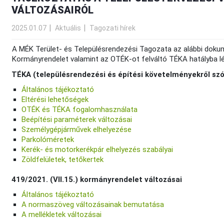
VÁLTOZÁSAIRÓL
2025.01.07
Aktuális
Tagozati hírek
A MÉK Terület- és Településrendezési Tagozata az alábbi doku
Kormányrendelet valamint az OTÉK-ot felváltó TÉKA hatályba lé
TÉKA (településrendezési és építési követelményekről szóló
Általános tájékoztató
Eltérési lehetőségek
OTÉK és TÉKA fogalomhasználata
Beépítési paraméterek változásai
Személygépjárművek elhelyezése
Parkolóméretek
Kerék- és motorkerékpár elhelyezés szabályai
Zöldfelületek, tetőkertek
419/2021. (VII.15.) kormányrendelet változásai
Általános tájékoztató
A normaszöveg változásainak bemutatása
A mellékletek változásai